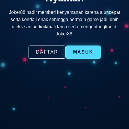
Joker88 hadir memberi kenyamanan karena alur cepat
serta kendali enak sehingga bermain game jadi lebih
rileks santai dinikmati lama serta menguntungkan di
Joker88.
DAFTAR
MASUK