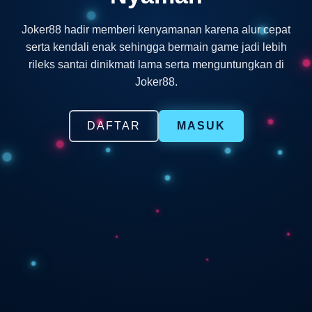
Joker88 hadir memberi kenyamanan karena alur cepat
serta kendali enak sehingga bermain game jadi lebih
rileks santai dinikmati lama serta menguntungkan di
Joker88.
DAFTAR
MASUK